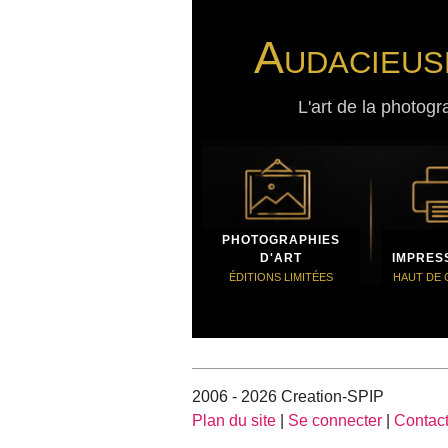
Audacieus
L'art de la photogr
PHOTOGRAPHIES
D'ART
IMPRES
ÉDITIONS LIMITÉES
HAUT DE
2006 - 2026 Creation-SPIP
Plan du site
|
Se connecter
|
Contac