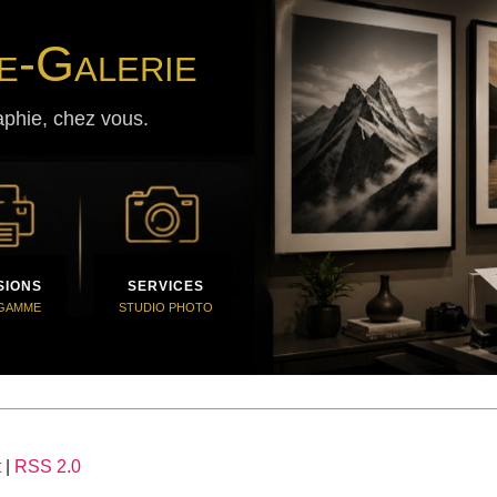
e-Galerie
aphie, chez vous.
SIONS
SERVICES
 GAMME
STUDIO PHOTO
t
|
RSS 2.0