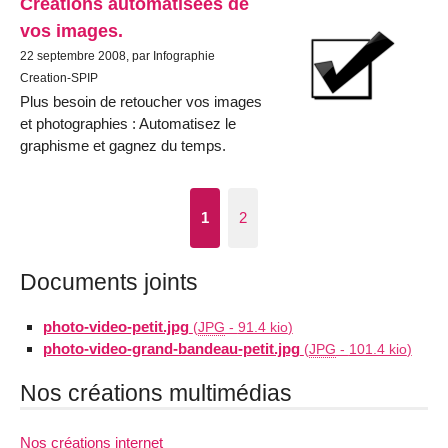
Créations automatisées de
vos images.
22 septembre 2008, par Infographie
Creation-SPIP
Plus besoin de retoucher vos images
et photographies : Automatisez le
graphisme et gagnez du temps.
1
2
Documents joints
photo-video-petit.jpg
(
JPG
-
91.4 kio
)
photo-video-grand-bandeau-petit.jpg
(
JPG
-
101.4 kio
)
Nos créations multimédias
Nos créations internet