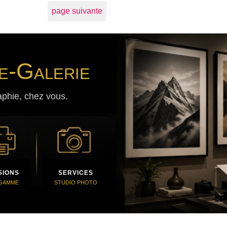
page suivante
e-Galerie
aphie, chez vous.
SIONS
SERVICES
 GAMME
STUDIO PHOTO